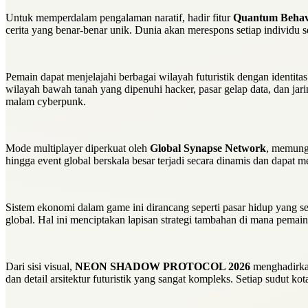
Untuk memperdalam pengalaman naratif, hadir fitur
Quantum Behavi
cerita yang benar-benar unik. Dunia akan merespons setiap individu 
Pemain dapat menjelajahi berbagai wilayah futuristik dengan identita
wilayah bawah tanah yang dipenuhi hacker, pasar gelap data, dan jar
malam cyberpunk.
Mode multiplayer diperkuat oleh
Global Synapse Network
, memungk
hingga event global berskala besar terjadi secara dinamis dan dapat
Sistem ekonomi dalam game ini dirancang seperti pasar hidup yang sel
global. Hal ini menciptakan lapisan strategi tambahan di mana pemain
Dari sisi visual,
NEON SHADOW PROTOCOL 2026
menghadirkan
dan detail arsitektur futuristik yang sangat kompleks. Setiap sudut k