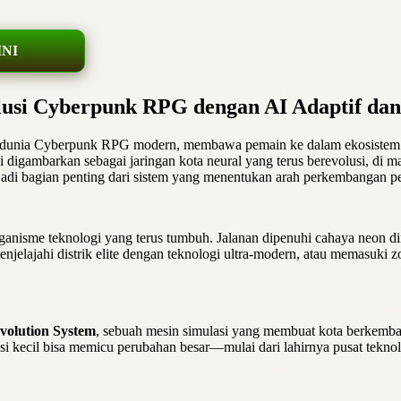
INI
yberpunk RPG dengan AI Adaptif dan K
al dunia Cyberpunk RPG modern, membawa pemain ke dalam ekosistem met
ni digambarkan sebagai jaringan kota neural yang terus berevolusi, d
enjadi bagian penting dari sistem yang menentukan arah perkembangan p
organisme teknologi yang terus tumbuh. Jalanan dipenuhi cahaya neon 
enjelajahi distrik elite dengan teknologi ultra-modern, atau memasuki 
volution System
, sebuah mesin simulasi yang membuat kota berkembang
i kecil bisa memicu perubahan besar—mulai dari lahirnya pusat teknologi