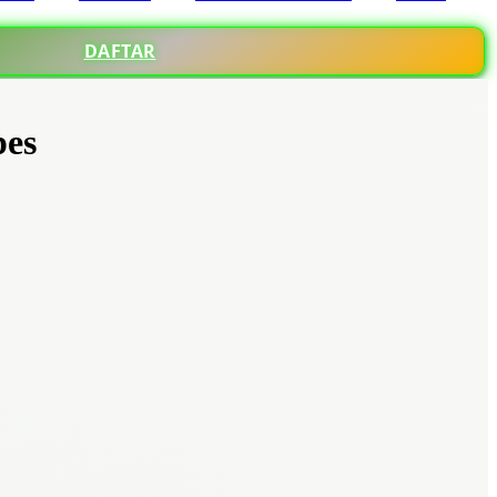
DAFTAR
pes