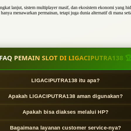
ngkat lanjut, sistem multiplayer masif, dan ekosistem ekonomi yang hi
anya menawarkan permainan, tetapi juga dunia alternatif di mana set
FAQ PEMAIN SLOT DI LIGACIPUTRA138 
LIGACIPUTRA138 itu apa?
atform slot online terpercaya dengan sistem modern dan layanan 
Apakah LIGACIPUTRA138 aman digunakan?
eamanan berlapis untuk melindungi data pengguna.
Apakah bisa diakses melalui HP?
kung semua perangkat termasuk smartphone.
Bagaimana layanan customer service-nya?