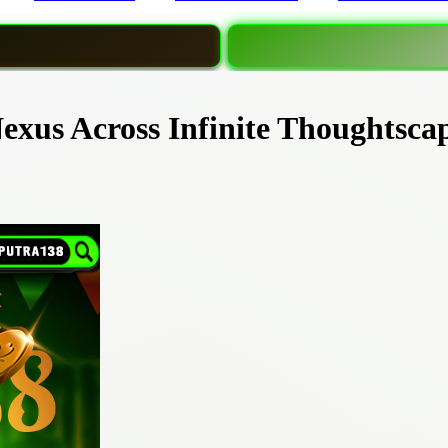
us Across Infinite Thoughtsca