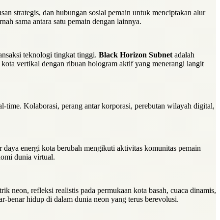
usan strategis, dan hubungan sosial pemain untuk menciptakan alur
ernah sama antara satu pemain dengan lainnya.
nsaksi teknologi tingkat tinggi.
Black Horizon Subnet
adalah
ta vertikal dengan ribuan hologram aktif yang menerangi langit
time. Kolaborasi, perang antar korporasi, perebutan wilayah digital,
er daya energi kota berubah mengikuti aktivitas komunitas pemain
omi dunia virtual.
k neon, refleksi realistis pada permukaan kota basah, cuaca dinamis,
nar-benar hidup di dalam dunia neon yang terus berevolusi.